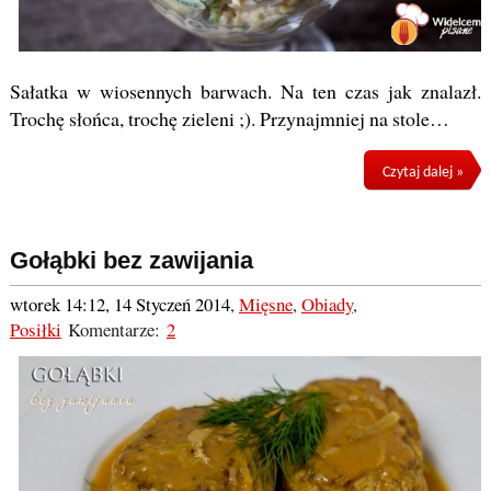
Sałatka w wiosennych barwach. Na ten czas jak znalazł.
Trochę słońca, trochę zieleni ;). Przynajmniej na stole…
Czytaj dalej »
Gołąbki bez zawijania
wtorek 14:12, 14 Styczeń 2014
,
Mięsne
,
Obiady
,
Posiłki
Komentarze:
2