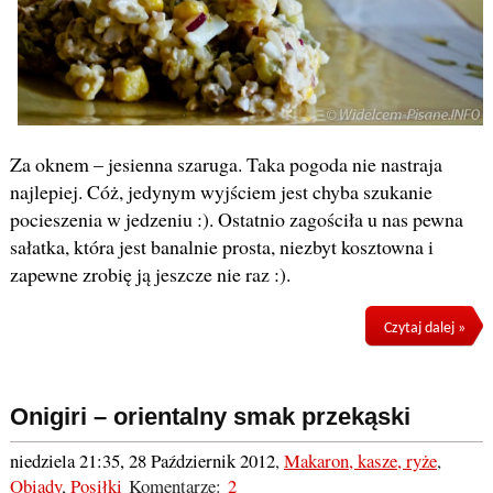
Za oknem – jesienna szaruga. Taka pogoda nie nastraja
najlepiej. Cóż, jedynym wyjściem jest chyba szukanie
pocieszenia w jedzeniu :). Ostatnio zagościła u nas pewna
sałatka, która jest banalnie prosta, niezbyt kosztowna i
zapewne zrobię ją jeszcze nie raz :).
Czytaj dalej »
Onigiri – orientalny smak przekąski
niedziela 21:35, 28 Październik 2012
,
Makaron, kasze, ryże
,
Obiady
,
Posiłki
Komentarze:
2