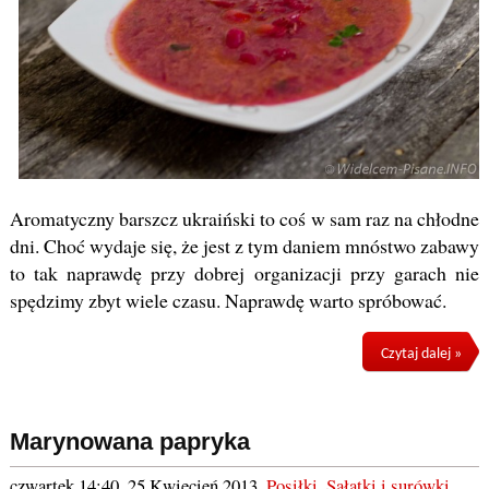
Aromatyczny barszcz ukraiński to coś w sam raz na chłodne
dni. Choć wydaje się, że jest z tym daniem mnóstwo zabawy
to tak naprawdę przy dobrej organizacji przy garach nie
spędzimy zbyt wiele czasu. Naprawdę warto spróbować.
Czytaj dalej »
Marynowana papryka
czwartek 14:40, 25 Kwiecień 2013
,
Posiłki
,
Sałatki i surówki
,