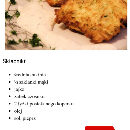
Składniki:
średnia cukinia
½ szklanki mąki
jajko
ząbek czosnku
2 łyżki posiekanego koperku
olej
sól, pieprz