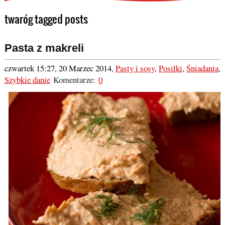
twaróg tagged posts
Pasta z makreli
czwartek 15:27, 20 Marzec 2014
,
Pasty i sosy
,
Posiłki
,
Śniadania
,
Szybkie danie
Komentarze:
0