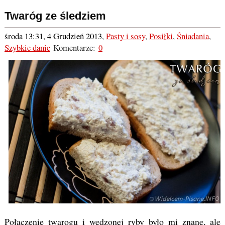
Twaróg ze śledziem
środa 13:31, 4 Grudzień 2013
,
Pasty i sosy
,
Posiłki
,
Śniadania
,
Szybkie danie
Komentarze:
0
Połączenie twarogu i wędzonej ryby było mi znane, ale