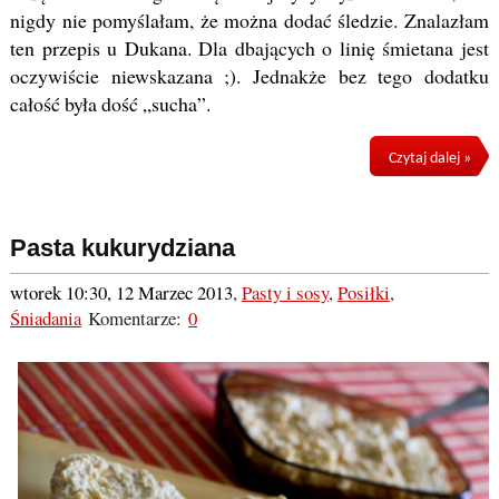
nigdy nie pomyślałam, że można dodać śledzie. Znalazłam
ten przepis u Dukana. Dla dbających o linię śmietana jest
oczywiście niewskazana ;). Jednakże bez tego dodatku
całość była dość „sucha”.
Czytaj dalej »
Pasta kukurydziana
wtorek 10:30, 12 Marzec 2013
,
Pasty i sosy
,
Posiłki
,
Śniadania
Komentarze:
0