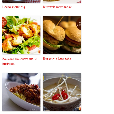
Leczo z cukinią
Kurczak marokański
Kurczak panierowany w
Burgery z kurczaka
kuskusie