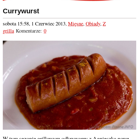
Currywurst
sobota 15:58, 1 Czerwiec 2013
,
Mięsne
,
Obiady
,
Z
grilla
Komentarze:
0
W tym sezonie grillowym odkrywamy z Agnieszką nowe