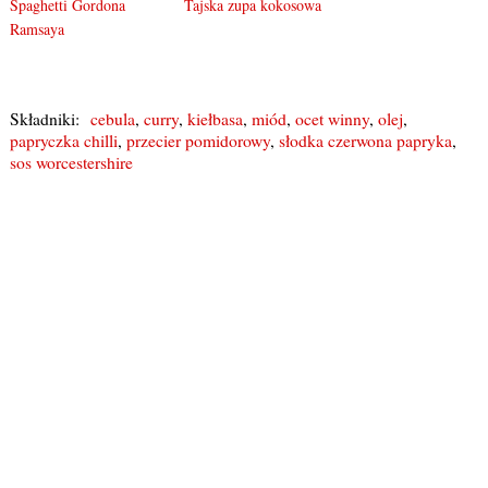
Spaghetti Gordona
Tajska zupa kokosowa
Ramsaya
Składniki:
cebula
,
curry
,
kiełbasa
,
miód
,
ocet winny
,
olej
,
papryczka chilli
,
przecier pomidorowy
,
słodka czerwona papryka
,
sos worcestershire