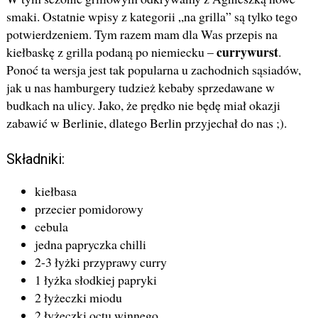
smaki. Ostatnie wpisy z kategorii „na grilla” są tylko tego
potwierdzeniem. Tym razem mam dla Was przepis na
currywurst
kiełbaskę z grilla podaną po niemiecku –
.
Ponoć ta wersja jest tak popularna u zachodnich sąsiadów,
jak u nas hamburgery tudzież kebaby sprzedawane w
budkach na ulicy. Jako, że prędko nie będę miał okazji
zabawić w Berlinie, dlatego Berlin przyjechał do nas ;).
Składniki:
kiełbasa
przecier pomidorowy
cebula
jedna papryczka chilli
2-3 łyżki przyprawy curry
1 łyżka słodkiej papryki
2 łyżeczki miodu
2 łyżeczki octu winnego