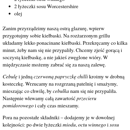
2 łyżeczki sosu Worcestershire
olej
Zanim przyrządzimy naszą ostrą glazurę, wpierw
przygotujmy sobie kiełbaski. Na rozżarzonym grillu
układamy lekko ponacinane kiełbaski. Przekręcamy co kilka
minut, żeby nam się nie przypaliły. Chcemy zjeść gorącą i
soczystą kiełbaskę, a nie jakieś zwęglone wióry. W
międzyczasie możemy zabrać się za naszą zalewę.
Cebulę
i jedną
czerwoną papryczkę chilli
kroimy w drobną
kosteczkę. Wrzucamy na rozgrzaną patelnię i smażymy,
mieszając co chwilę, by
cebulka
nam się nie przypaliła.
Następnie wlewamy całą zawartość
przecieru
pomidorowego
i cały czas mieszamy.
Pora na pozostałe składniki – dodajemy je w dowolnej
kolejności: po dwie łyżeczki
miodu
,
octu winnego
i
sosu