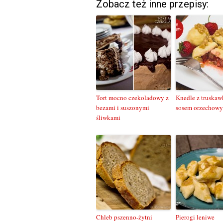
Zobacz też inne przepisy:
Tort mocno czekoladowy z
Knedle z truskaw
bezami i suszonymi
sosem orzechow
śliwkami
Chleb pszenno-żytni
Pierogi leniwe