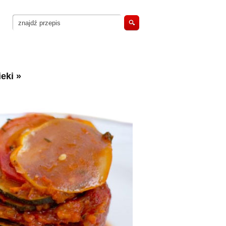
eki
»