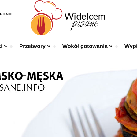
 z nami
i
»
Przetwory
»
Wokół gotowania
»
Wypi