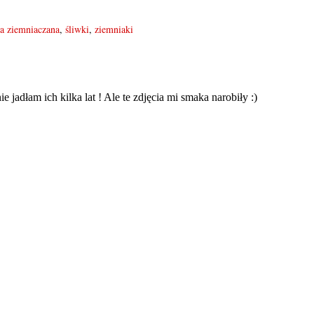
a ziemniaczana
,
śliwki
,
ziemniaki