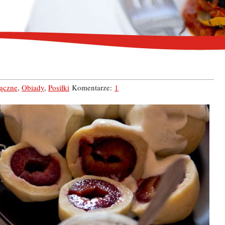
ączne
,
Obiady
,
Posiłki
Komentarze:
1