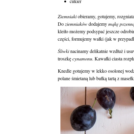
cukier
Ziemniaki
obieramy, gotujemy, rozgniat
Do
ziemniaków
dodajemy
mąkę pszenn
kleiło możemy podsypać jeszcze odrob
części, formujemy wałki (jak w przypadk
Śliwki
nacinamy delikatnie wzdłuż i us
troszkę
cynamonu
. Kawałki ciasta roz
Knedle gotujemy w lekko osolonej wodz
polane śmietaną lub bułką tartą z mase