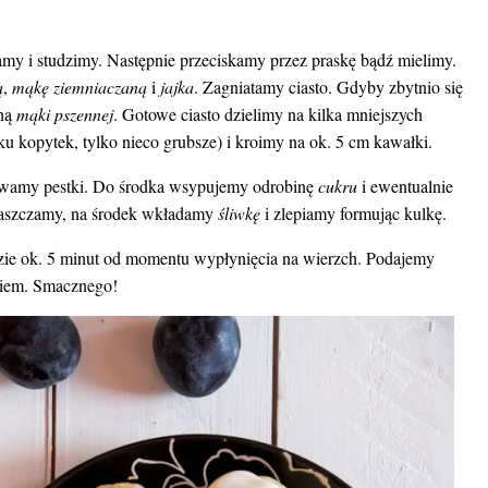
amy i studzimy. Następnie przeciskamy przez praskę bądź mielimy.
ą
,
mąkę ziemniaczaną
i
jajka
. Zagniatamy ciasto. Gdyby zbytnio się
iną
mąki pszennej
. Gotowe ciasto dzielimy na kilka mniejszych
u kopytek, tylko nieco grubsze) i kroimy na ok. 5 cm kawałki.
uwamy pestki. Do środka wsypujemy odrobinę
cukru
i ewentualnie
płaszczamy, na środek wkładamy
śliwkę
i zlepiamy formując kulkę.
ie ok. 5 minut od momentu wypłynięcia na wierzch. Podajemy
łkiem. Smacznego!