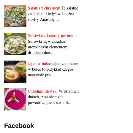
Sałatka z chrzanem
Tę sałatkę
znalazłam kiedyś w książce
siostry Anastazji...
Surówka z kapusty pekińsk...
Surówki są w zasadzie
niezbędnym elementem
drugiego dan...
Jajko w bułce
Jajko zapiekane
w bułce to przykład czegoś
naprawdę pro...
Chłodnik litewski
W ostatnich
dniach, z wiadomych
powodów, jakoś stronili...
Facebook