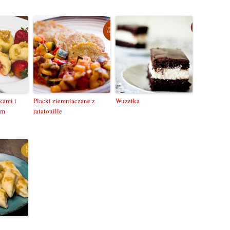
kami i
Placki ziemniaczane z
Wuzetka
ym
ratatouille