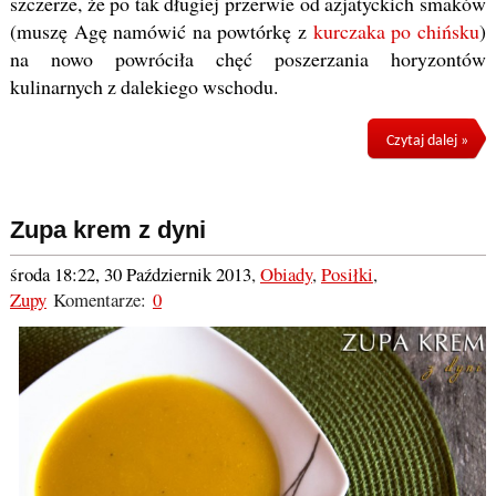
szczerze, że po tak długiej przerwie od azjatyckich smaków
(muszę Agę namówić na powtórkę z
kurczaka po chińsku
)
na nowo powróciła chęć poszerzania horyzontów
kulinarnych z dalekiego wschodu.
Czytaj dalej »
Zupa krem z dyni
środa 18:22, 30 Październik 2013
,
Obiady
,
Posiłki
,
Zupy
Komentarze:
0