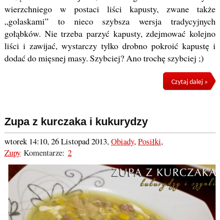
wierzchniego w postaci liści kapusty, zwane także
„golaskami” to nieco szybsza wersja tradycyjnych
gołąbków. Nie trzeba parzyć kapusty, zdejmować kolejno
liści i zawijać, wystarczy tylko drobno pokroić kapustę i
dodać do mięsnej masy. Szybciej? Ano trochę szybciej ;)
Czytaj dalej »
Zupa z kurczaka i kukurydzy
wtorek 14:10, 26 Listopad 2013
,
Obiady
,
Posiłki
,
Zupy
Komentarze:
2