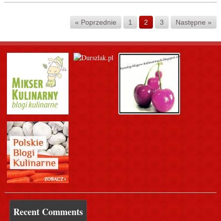
« Poprzednie
1
2
3
Następne »
Recent Comments