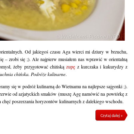
rientalnych. Od jakiegoś czasu Aga wierci mi dziury w brzuchu,
ę – zrobi się ;). Ale najpierw musiałem nas wprawić w orientalną
omysł, żeby przygotować chińską
zupę
z kurczaka i kukurydzy z
uchnia chińska. Podróże kulinarne
.
ramy się w podróż kulinarną do Wietnamu na najlepsze sajgonki ;).
przerwie od azjatyckich smaków (muszę Agę namówić na powtórkę z
a chęć poszerzania horyzontów kulinarnych z dalekiego wschodu.
Czytaj dalej »