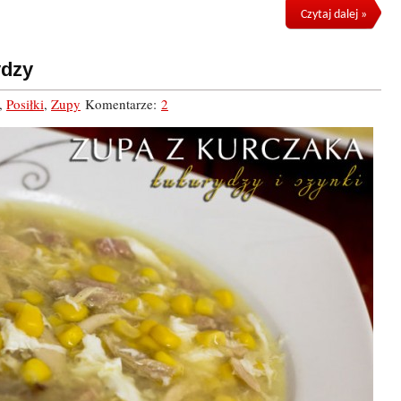
Czytaj dalej »
ydzy
,
Posiłki
,
Zupy
Komentarze:
2