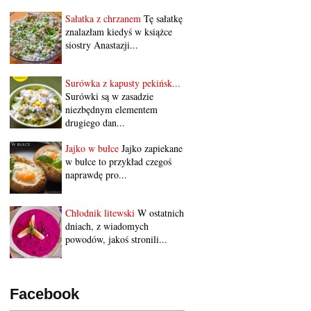
Sałatka z chrzanem
Tę sałatkę
znalazłam kiedyś w książce
siostry Anastazji...
Surówka z kapusty pekińsk...
Surówki są w zasadzie
niezbędnym elementem
drugiego dan...
Jajko w bułce
Jajko zapiekane
w bułce to przykład czegoś
naprawdę pro...
Chłodnik litewski
W ostatnich
dniach, z wiadomych
powodów, jakoś stronili...
Facebook