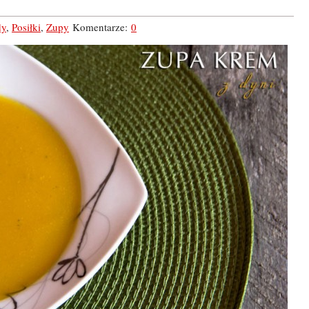
dy
,
Posiłki
,
Zupy
Komentarze:
0