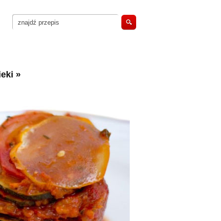
eki
»