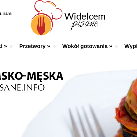
 z nami
i
»
Przetwory
»
Wokół gotowania
»
Wypi