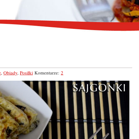
e
,
Obiady
,
Posiłki
Komentarze:
2