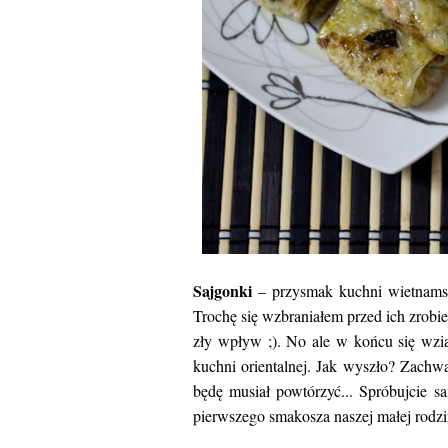
Sajgonki
– przysmak kuchni wietnamsk
Trochę się wzbraniałem przed ich zrobi
zły wpływ ;). No ale w końcu się wz
kuchni orientalnej. Jak wyszło? Zachwa
będę musiał powtórzyć... Spróbujcie s
pierwszego smakosza naszej małej rodzin