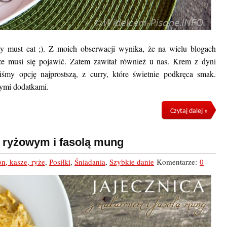
ny must eat ;). Z moich obserwacji wynika, że na wielu blogach
rze musi się pojawić. Zatem zawitał również u nas. Krem z dyni
śmy opcję najprostszą, z curry, które świetnie podkręca smak.
zymi dodatkami.
Czytaj dalej »
 ryżowym i fasolą mung
n, kasze, ryże
,
Posiłki
,
Śniadania
,
Szybkie danie
Komentarze:
0