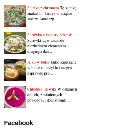
Sałatka z chrzanem
Tę sałatkę
znalazłam kiedyś w książce
siostry Anastazji...
Surówka z kapusty pekińsk...
Surówki są w zasadzie
niezbędnym elementem
drugiego dan...
Jajko w bułce
Jajko zapiekane
w bułce to przykład czegoś
naprawdę pro...
Chłodnik litewski
W ostatnich
dniach, z wiadomych
powodów, jakoś stronili...
Facebook