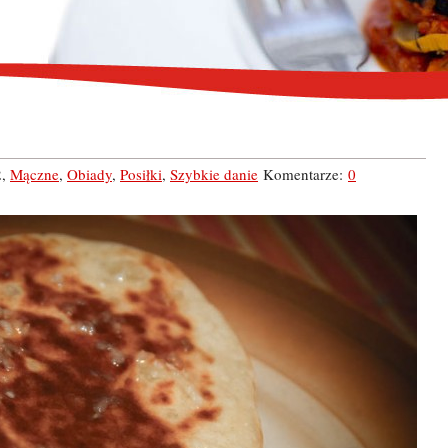
2
,
Mączne
,
Obiady
,
Posiłki
,
Szybkie danie
Komentarze:
0