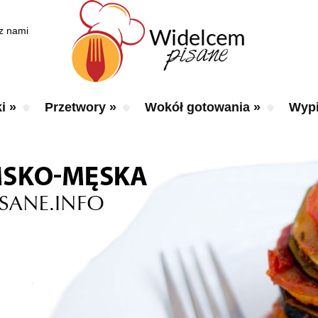
 z nami
i
»
Przetwory
»
Wokół gotowania
»
Wypi