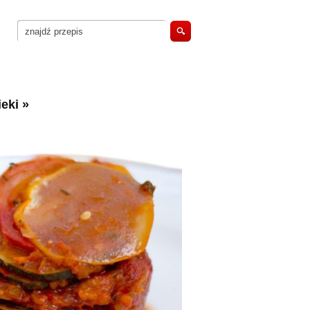
eki
»