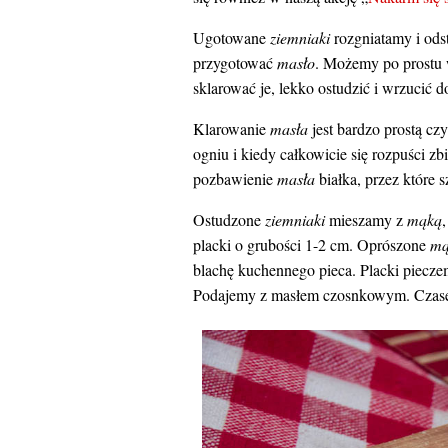
Ugotowane
ziemniaki
rozgniatamy i ods
przygotować
masło
. Możemy po prostu
sklarować je, lekko ostudzić i wrzucić d
Klarowanie
masła
jest bardzo prostą c
ogniu i kiedy całkowicie się rozpuści z
pozbawienie
masła
białka, przez które 
Ostudzone
ziemniaki
mieszamy z
mąką
placki o grubości 1-2 cm. Oprószone
mą
blachę kuchennego pieca. Placki pieczem
Podajemy z masłem czosnkowym. Czasem 