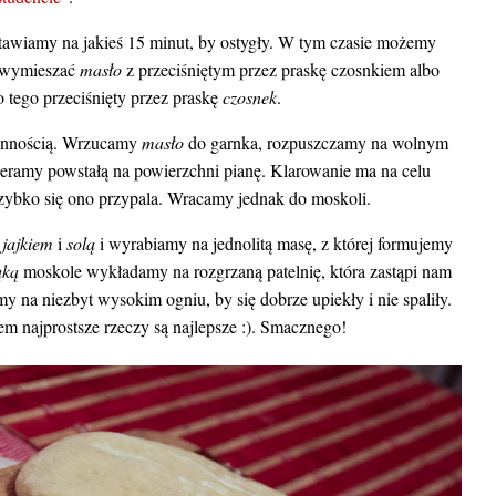
tawiamy na jakieś 15 minut, by ostygły. W tym czasie możemy
 wymieszać
masło
z przeciśniętym przez praskę czosnkiem albo
o tego przeciśnięty przez praskę
czosnek
.
zynnością. Wrzucamy
masło
do garnka, rozpuszczamy na wolnym
bieramy powstałą na powierzchni pianę. Klarowanie ma na celu
szybko się ono przypala. Wracamy jednak do moskoli.
,
jajkiem
i
solą
i wyrabiamy na jednolitą masę, z której formujemy
ką
moskole wykładamy na rozgrzaną patelnię, która zastąpi nam
y na niezbyt wysokim ogniu, by się dobrze upiekły i nie spaliły.
najprostsze rzeczy są najlepsze :). Smacznego!