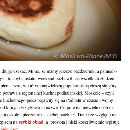
e długo czekać. Mimo, że mamy jeszcze październik, a pamięć o
legła, to chyba ostatni weekend pozbawił nas wszelkich złudzeń –
pienia czas, w którym największą popularnością cieszą się góry,
to potrawa z regionalnej kuchni podhalańskiej. Moskole – czyli
e kuchennego pieca pojawiły się na Podhalu w czasie I wojny
 od których wzięły swoją nazwę. Co prawda, niewiele osób ma
ne moskole upieczemy na suchej patelni :). Danie ze względu na
szybki obiad
zepisem na
, a prostota i niski koszt świetnie wpisuje
studencie
”.