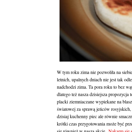
W tym roku zima nie pozwoliła na siebi
letnich, upalnych dniach nie jest tak od
nadchodzi zima. Ta pora roku to bez wąt
dlatego też nasza dzisiejsza propozycja 
placki ziemniaczane wypiekane na blasz
światowej za sprawą jeńców rosyjskich,
dzisiaj kuchenny piec ale równie smacz
krótki czas przygotowania może być pr
się również w naszą akcję „
Nakarm się 