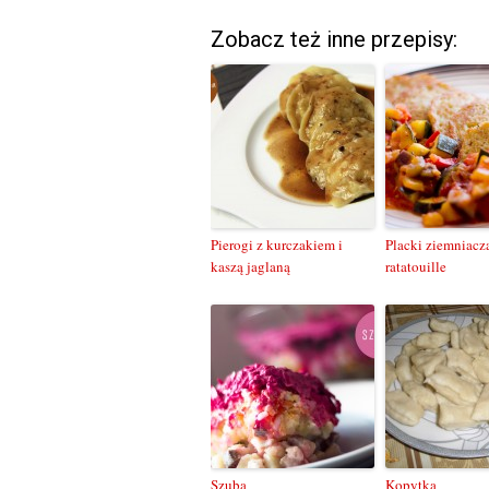
Zobacz też inne przepisy:
Pierogi z kurczakiem i
Placki ziemniacz
kaszą jaglaną
ratatouille
Szuba
Kopytka