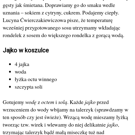
gęsty jak śmietana. Doprawiamy go do smaku wedle
uznania – sokiem z cytryny, cukrem. Podajemy ciepły.
Lucyna Ćwierczakiewiczowa pisze, że temperaturę
wcześniej przygotowanego sosu utrzymamy wkładając
rondelek z sosem do większego rondelka z gorącą wodą.
Jajko w koszulce
4 jajka
woda
łyżka octu winnego
szczypta soli
Gotujemy
wodę
z
octem
i
solą
. Każde
jajko
przed
wrzuceniem do wody wbijamy na talerzyk (sprawdzamy w
ten sposób czy jest świeże). Wrzącą wodę mieszamy łyżką
tworząc tzw. wirek i wlewamy do niej delikatnie
jajko
,
trzymając talerzyk bądź małą miseczkę tuż nad