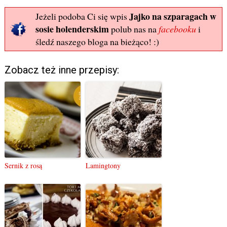
Jajko na szparagach w
Jeżeli podoba Ci się wpis
sosie holenderskim
polub nas na
facebooku
i
śledź naszego bloga na bieżąco! :)
Zobacz też inne przepisy:
Sernik z rosą
Lamingtony