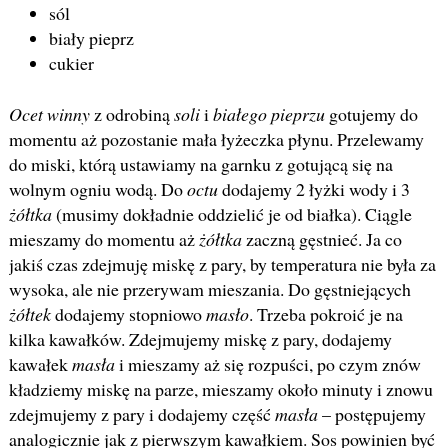
sól
biały pieprz
cukier
Ocet winny
z odrobiną
soli
i
białego pieprzu
gotujemy do
momentu aż pozostanie mała łyżeczka płynu. Przelewamy
do miski, którą ustawiamy na garnku z gotującą się na
wolnym ogniu wodą. Do
octu
dodajemy 2 łyżki wody i 3
żółtka
(musimy dokładnie oddzielić je od białka). Ciągle
mieszamy do momentu aż
żółtka
zaczną gęstnieć. Ja co
jakiś czas zdejmuję miskę z pary, by temperatura nie była za
wysoka, ale nie przerywam mieszania. Do gęstniejących
żółtek
dodajemy stopniowo
masło
. Trzeba pokroić je na
kilka kawałków. Zdejmujemy miskę z pary, dodajemy
kawałek
masła
i mieszamy aż się rozpuści, po czym znów
kładziemy miskę na parze, mieszamy około minuty i znowu
zdejmujemy z pary i dodajemy część
masła
– postępujemy
analogicznie jak z pierwszym kawałkiem. Sos powinien być