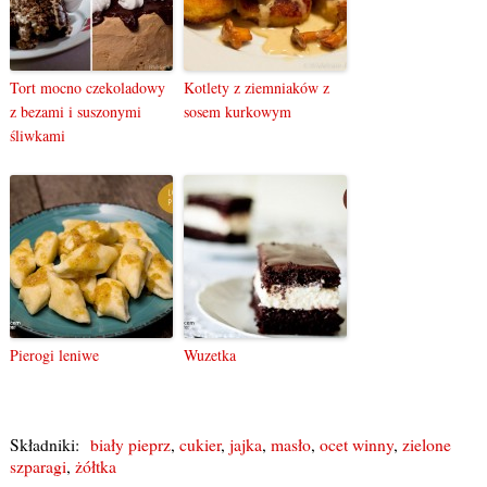
Tort mocno czekoladowy
Kotlety z ziemniaków z
z bezami i suszonymi
sosem kurkowym
śliwkami
Pierogi leniwe
Wuzetka
Składniki:
biały pieprz
,
cukier
,
jajka
,
masło
,
ocet winny
,
zielone
szparagi
,
żółtka