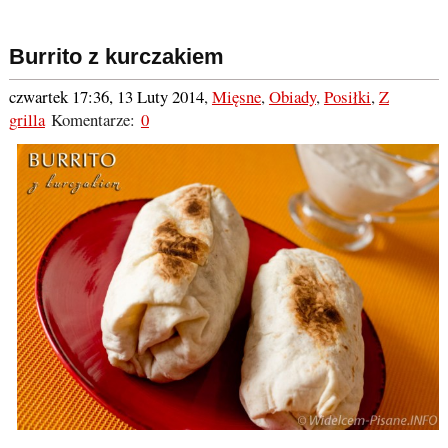
Burrito z kurczakiem
czwartek 17:36, 13 Luty 2014
,
Mięsne
,
Obiady
,
Posiłki
,
Z
grilla
Komentarze:
0