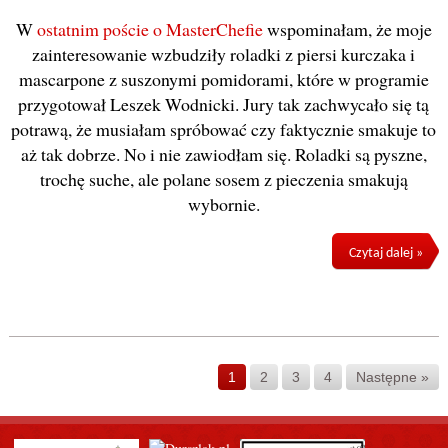
W
ostatnim poście o MasterChefie
wspominałam, że moje
zainteresowanie wzbudziły roladki z piersi kurczaka i
mascarpone z suszonymi pomidorami, które w programie
przygotował Leszek Wodnicki. Jury tak zachwycało się tą
potrawą, że musiałam spróbować czy faktycznie smakuje to
aż tak dobrze. No i nie zawiodłam się. Roladki są pyszne,
trochę suche, ale polane sosem z pieczenia smakują
wybornie.
Czytaj dalej »
1
2
3
4
Następne »