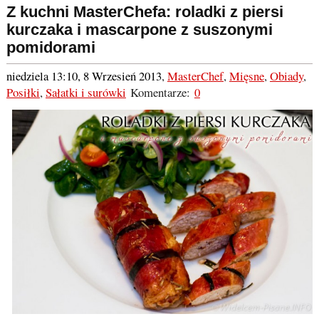
Z kuchni MasterChefa: roladki z piersi
kurczaka i mascarpone z suszonymi
pomidorami
niedziela 13:10, 8 Wrzesień 2013
,
MasterChef
,
Mięsne
,
Obiady
,
Posiłki
,
Sałatki i surówki
Komentarze:
0